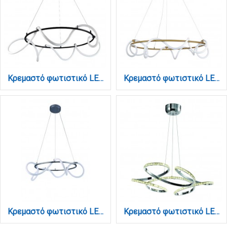
Κρεμαστό φωτιστικό LED 80W 3000K από μαύρο μέταλλο και σωλήνα σιλικόνης D:80cm (6016-Α)
Κρεμαστό φωτιστικό LED 80W 3000K από χρυσαφί μέταλλο και σωλήνα σιλικόνης D:80cm (6017-A-GL)
Κρεμαστό φωτιστικό LED 80W 3000K από χρώμιο μέταλλο και σωλήνα σιλικόνης D:80cm (6017-A-CH)
Κρεμαστό φωτιστικό LED 85W 4000K από χρώμιο αλουμίνιο και κρύσταλλα D:60cm (6181-Χρώμιο)