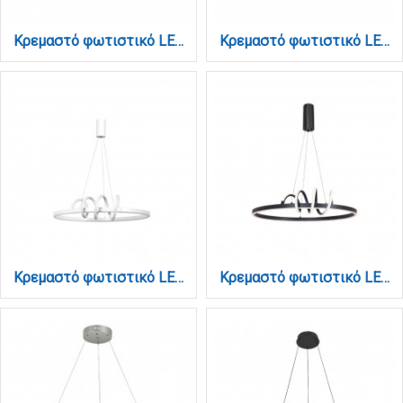
Κρεμαστό φωτιστικό LED 40W 3CCT (By Switch) από αλουμίνιο σε λευκή απόχρωση D:120cm (6072-120-WH)
Κρεμαστό φωτιστικό LED 40W 3CCT (By Switch) από αλουμίνιο σε μαύρη απόχρωση D:120cm (6072-120-BL)
Κρεμαστό φωτιστικό LED 44W 3CCT (by switch on base) σε λευκό χρώμα D:60cm (6076-WH)
Κρεμαστό φωτιστικό LED 44W 3CCT (by switch on base) σε μαύρο χρώμα D:60cm (6076-BL)