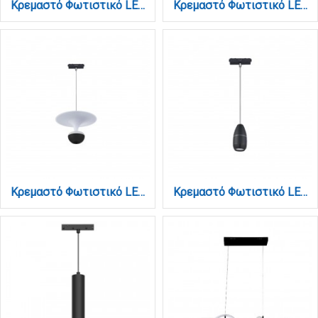
Κρεμαστό Φωτιστικό LED 5W 3CCT για Ultra-Thin μαγνητική ράγα σε λευκή απόχρωση D:9Χ12cm (TMU0220-White)
Κρεμαστό Φωτιστικό LED 5W 3CCT για Ultra-Thin μαγνητική ράγα σε μαύρη απόχρωση D:10,2cm (TMU0230-Black)
Κρεμαστό Φωτιστικό LED 5W 3CCT για Ultra-Thin μαγνητική ράγα σε μαύρη απόχρωση D:23X20cm (TMU0240-Black)
Κρεμαστό Φωτιστικό LED 5W 3CCT για Ultra-Thin μαγνητική ράγα σε μαύρη απόχρωση D:9Χ12cm (TMU0220-Black)