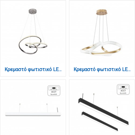
Κρεμαστό φωτιστικό LED 40W 3CCT (by switch on base) σε χρώμιο D:45cm (6092-B-Chrome)
Κρεμαστό φωτιστικό LED 40W 3CCT (by switch on base) σε χρώμιο D:60cm (6100-Golden)