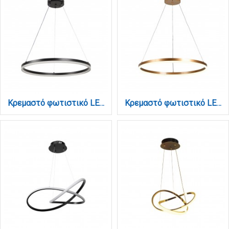
Κρεμαστό φωτιστικό LED 45W 3CCT (by switch on base) D:60cm (6095-C-Black)
Κρεμαστό φωτιστικό LED 45W 3CCT (by switch on base) D:60cm (6095-C-Golden)