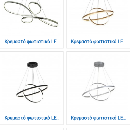
Κρεμαστό φωτιστικό LED 56W 3CCT (by switch) από αλουμίνιο σε χρώμιο απόχρωση D:100cm (6151-CH)
Κρεμαστό φωτιστικό LED 58W 3CCT (by switch on base) D:60cm (6095-B-Golden)
Κρεμαστό φωτιστικό LED 58W 3CCT (by switch on base) D:60cm (6095-B-Black)
Κρεμαστό φωτιστικό LED 58W 3CCT (by switch on base) D:60cm (6095-B-Silver)