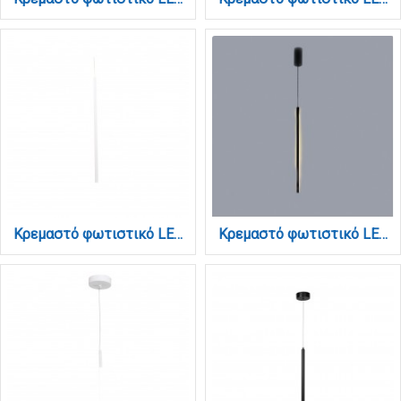
Κρεμαστό φωτιστικό LED 7W 3000K από λευκό μέταλλο και ακρυλικό D:60cm (6023-White)
Κρεμαστό φωτιστικό LED 7W 3000K από μαύρο μέταλλο και ακρυλικό D:60cm (6023-Black)