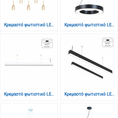
Κρεμαστό φωτιστικό LED 5*10W από χρυσαφί μέταλλο και ακρυλικό D:60x200cm (4077R-5-Golden)
Κρεμαστό φωτιστικό LED 50W 3000K σε μαύρη απόχρωση D:80cm (6041-80-BL)
Κρεμαστό φωτιστικό LED 50W 3CCT (By Switch) από αλουμίνιο σε λευκή απόχρωση D:150cm (6072-150-WH)
Κρεμαστό φωτιστικό LED 50W 3CCT (By Switch) από αλουμίνιο σε μαύρη απόχρωση D:150cm (6072-150-BL)