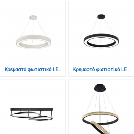
Κρεμαστό φωτιστικό LED 88W 3CCT (by switch on base) σε λευκή απόχρωση D:80cm (6073-80-WH)
Κρεμαστό φωτιστικό LED 88W 3CCT (by switch on base) σε μαύρη απόχρωση D:80cm (6073-80-BL)