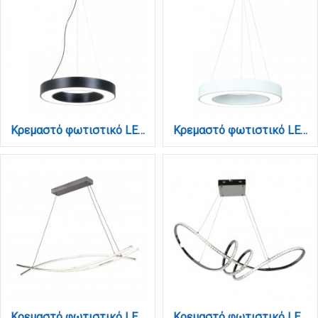
Κρεμαστό φωτιστικό LED 70W 4000K σε μαύρη απόχρωση D:120cm (6171-120-BL)
Κρεμαστό φωτιστικό LED 70W σε λευκή απόχρωση D:120cm (6171-120-WH)
Κρεμαστό φωτιστικό LED 75W 3CCT (by switch on base) σε χρώμιο D:120cm (6093-Chrome)
Κρεμαστό φωτιστικό LED 75W 4000K από χρώμιο αλουμίνιο και κρύσταλλα D:90cm (6182-Χρώμιο)