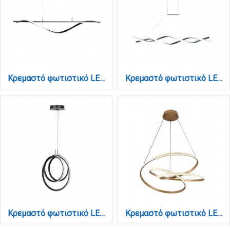
Κρεμαστό φωτιστικό LED 40W 3CCT (by switch on base) σε μαύρο χρώμα D:120cm (6084-BL)
Κρεμαστό φωτιστικό LED 40W 3CCT (by switch on base) σε μαύρο χρώμα D:120cm (6085-BL)
Κρεμαστό φωτιστικό LED 40W 3CCT (by switch on base) σε μαύρο χρώμα D:38cm (6080-BL)
Κρεμαστό φωτιστικό LED 40W 3CCT (by switch on base) σε χρυσή απόχρωση D:45cm (6092-B-Golden)