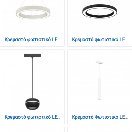
Κρεμαστό φωτιστικό LED 68W 3CCT (by switch on base) σε λευκή απόχρωση D:60cm (6073-60-WH)
Κρεμαστό φωτιστικό LED 68W 3CCT (by switch on base) σε μαύρη απόχρωση D:60cm (6073-60-BL)
Κρεμαστό φωτιστικό LED 6W 3000K για μαγνητική ράγα σε μαύρη απόχρωση D:10cmX6,5cm (T02501-BL)
Κρεμαστό Φωτιστικό LED 6W 3000K-6000K για Ultra-Thin μαγνητική ράγα σε λευκή απόχρωση by Tuya and Zigbee D:3X30cm (TMZ0060-White)