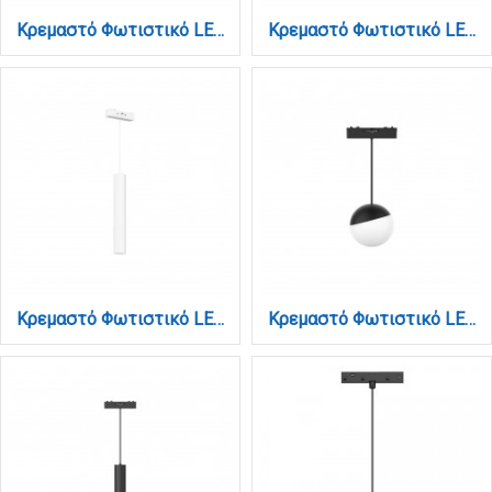
Κρεμαστό Φωτιστικό LED 6W 3000K-6000K για Ultra-Thin μαγνητική ράγα σε μαύρη απόχρωση D:10X10cm (TMZ0050-Black)
Κρεμαστό Φωτιστικό LED 6W 3CCT για Ultra-Thin μαγνητική ράγα σε λευκή απόχρωση D:10X10cm (TMU0200-White)
Κρεμαστό Φωτιστικό LED 6W 3CCT για Ultra-Thin μαγνητική ράγα σε λευκή απόχρωση D:3X30cm (TMU0210-White)
Κρεμαστό Φωτιστικό LED 6W 3CCT για Ultra-Thin μαγνητική ράγα σε μαύρη απόχρωση D:10X10cm (TMU0200-Black)