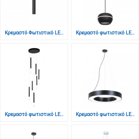
Κρεμαστό Φωτιστικό LED 6W 3CCT για Ultra-Thin μαγνητική ράγα σε μαύρη απόχρωση D:3X30cm (TMU0210-Black)
Κρεμαστό φωτιστικό LED 6W 4000K για μαγνητική ράγα σε μαύρη απόχρωση D:10cmX6,5cm (T02502-BL)
Κρεμαστό φωτιστικό LED 7* 5W 3000K από μαύρο μέταλλο D:40X200cm (4066-7-Black)
Κρεμαστό φωτιστικό LED 70W 3000K σε μαύρη απόχρωση D:120cm (6041-120-BL)