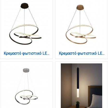
Κρεμαστό φωτιστικό LED 58W 3CCT (by switch on base) σε μαύρη απόχρωση D:60cm (6092-A-Black)
Κρεμαστό φωτιστικό LED 58W 3CCT (by switch on base) σε χρυσή απόχρωση D:60cm (6092-A-Golden)