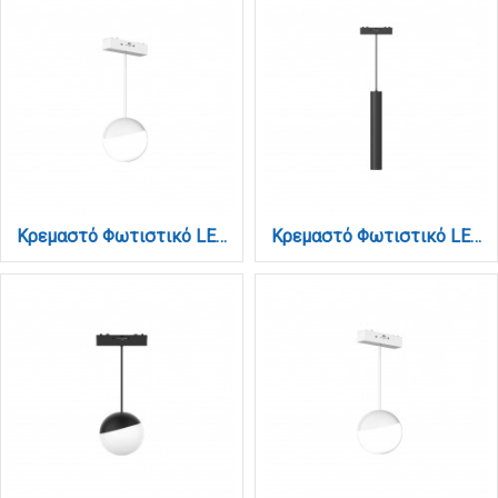
Κρεμαστό Φωτιστικό LED 6W 3000K-6000K για Ultra-Thin μαγνητική ράγα σε λευκή απόχρωση D:10X10cm (TMZ0050-White)
Κρεμαστό Φωτιστικό LED 6W 3000K-6000K για Ultra-Thin μαγνητική ράγα σε μαύρη απόχρωση by Tuya and Zigbee D:3X30cm (TMZ0060-Black)