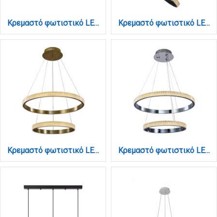
Κρεμαστό φωτιστικό LED 90W 3CCT (by switch on base) σε μαύρο χρώμα D:70cm (6078-BL)
Κρεμαστό φωτιστικό LED 94W 3000K από μαύρο αλουμίνιο και ακρυλικό D:60cm (6032-A)
Κρεμαστό φωτιστικό LED 94W 3000K από χρυσαφί αλουμίνιο και ακρυλικό D:50cm (6033-A-GL)
Κρεμαστό φωτιστικό LED 94W 3000K από χρώμιο αλουμίνιο και ακρυλικό D:60cm (6033-A-CH)