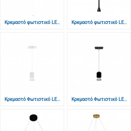
Κρεμαστό φωτιστικό LED 7W 3000K από μέταλλο D:60cm (6070-White)
Κρεμαστό φωτιστικό LED 7W 3000K σε μαύρη απόχρωση D:60cm (4051-BL)
Κρεμαστό Φωτιστικό LED 7W 3CCT για Ultra-Thin μαγνητική ράγα σε λευκή απόχρωση D:6,2X11cm (TMU0250-White)
Κρεμαστό Φωτιστικό LED 7W 3CCT για Ultra-Thin μαγνητική ράγα σε μαύρη απόχρωση D:6,2X11cm (TMU0250-Black)