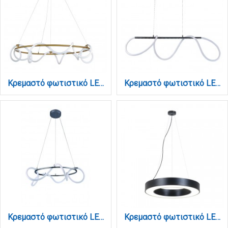
Κρεμαστό φωτιστικό LED 60W 3000K από χρυσαφί μέταλλο και σωλήνα σιλικόνης D:60cm (6017-B-GL)
Κρεμαστό φωτιστικό LED 60W 3000K από χρώμιο μέταλλο και σωλήνα σιλικόνης D:110cm (6019-CH)
Κρεμαστό φωτιστικό LED 60W 3000K από χρώμιο μέταλλο και σωλήνα σιλικόνης D:60cm (6017-B-CH)
Κρεμαστό φωτιστικό LED 60W 3000K σε μαύρη απόχρωση D:100cm (6041-100-BL)