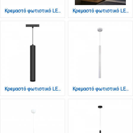
Κρεμαστό φωτιστικό LED 58W 3CCT (by switch on base) σε χρώμιο D:60cm (6092-A-Chrome)
Κρεμαστό φωτιστικό LED 5W 3000K από μαύρο μέταλλο D:9X200cm (4066-Black)
Κρεμαστό φωτιστικό LED 5W 3000K για μαγνητική ράγα σε μαύρη απόχρωση D:4,5cmX30cm (T02301-BL)
Κρεμαστό φωτιστικό LED 5W 3000K σε λευκή απόχρωση D:50cm (4018-WH)