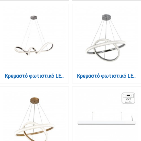
Κρεμαστό φωτιστικό LED 60W 3CCT (by switch on base) σε χρώμιο D:120cm (6099-Chrome)
Κρεμαστό φωτιστικό LED 60W 3CCT (by switch on base) σε χρώμιο D:60cm (6102-Chrome)