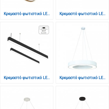
Κρεμαστό φωτιστικό LED 60W 3CCT (by switch on base) σε χρώμιο D:60cm (6102-Golden)
Κρεμαστό φωτιστικό LED 60W 3CCT (By Switch) από αλουμίνιο σε λευκή απόχρωση D:180cm (6072-180-WH)
Κρεμαστό φωτιστικό LED 60W 3CCT (By Switch) από αλουμίνιο σε μαύρη απόχρωση D:180cm (6072-180-BL)
Κρεμαστό φωτιστικό LED 60W 4000K σε λευκή απόχρωση D:100cm (6171-100-WH)