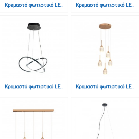
Κρεμαστό φωτιστικό LED 48W 3CCT (by switch on base) σε μαύρο χρώμα D:60cm (6081-BL)
Κρεμαστό φωτιστικό LED 48W 3CCT (by switch on base) σε χρυσό χρώμα D:60cm (6082-GL)
Κρεμαστό φωτιστικό LED 48W 3CCT (by switch on base) σε χρώμιο D:60cm (6082-CH)
Κρεμαστό φωτιστικό LED 5*10W από χρυσαφί μέταλλο και ακρυλικό D:30x200cm (4077-5-Golden)