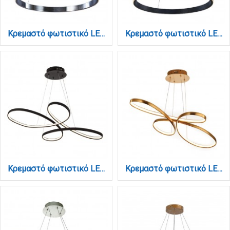
Κρεμαστό φωτιστικό LED 56W 3000K από χρώμιο αλουμίνιο και ακρυλικό D:60cm (6033-B-CH)
Κρεμαστό φωτιστικό LED 56W 3000W από μαύρο αλουμίνιο και ακρυλικό D:60cm (6032-B)
Κρεμαστό φωτιστικό LED 56W 3CCT (by switch) από αλουμίνιο σε μαύρη απόχρωση D:100cm (6150-BL)
Κρεμαστό φωτιστικό LED 56W 3CCT (by switch) από αλουμίνιο σε χρυσή ματ απόχρωση D:100cm (6151-GL)