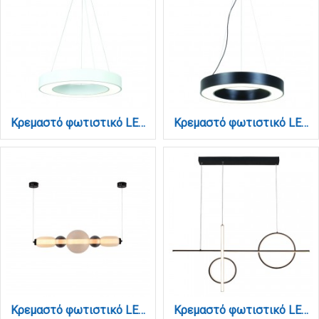
Κρεμαστό φωτιστικό LED 50W 4000K σε λευκή απόχρωση D:80cm (6171-80-WH)
Κρεμαστό φωτιστικό LED 50W 4000K σε μαύρη απόχρωση D:80cm (6171-80-BL)
Κρεμαστό φωτιστικό LED 50W από γυαλί D:80x20cm (4078-Smoky)
Κρεμαστό φωτιστικό LED 55W 3CCT (by switch) σε μαύρη απόχρωση D:100cm (6043)