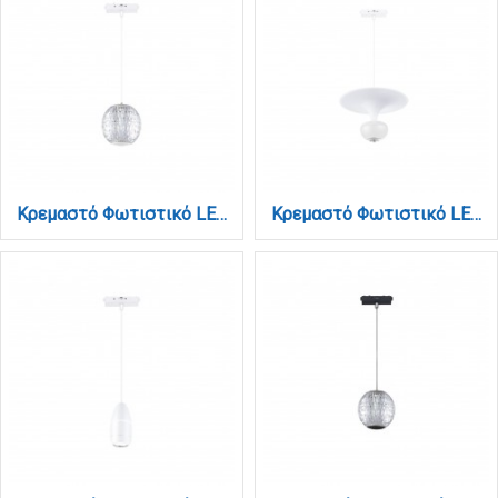
Κρεμαστό Φωτιστικό LED 5W 3CCT για Ultra-Thin μαγνητική ράγα σε λευκή απόχρωση D:10,2cm (TMU0230-White)
Κρεμαστό Φωτιστικό LED 5W 3CCT για Ultra-Thin μαγνητική ράγα σε λευκή απόχρωση D:23X20cm (TMU0240-White)