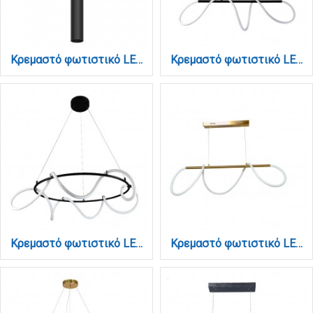
Κρεμαστό φωτιστικό LED 5W 4000K για μαγνητική ράγα σε μαύρη απόχρωση D:4,5cmX30cm (T02302-BL)
Κρεμαστό φωτιστικό LED 60W 3000K από μαύρο μέταλλο και σωλήνα σιλικόνης D:110cm (6018)
Κρεμαστό φωτιστικό LED 60W 3000K από μαύρο μέταλλο και σωλήνα σιλικόνης D:60cm (6016-Β)
Κρεμαστό φωτιστικό LED 60W 3000K από χρυσαφί μέταλλο και σωλήνα σιλικόνης D:110cm (6019-GL)