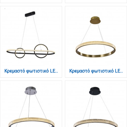
Κρεμαστό φωτιστικό LED 56W 3000K από αλουμίνιο σε μαύρη απόχρωση D:120cm (6031)
Κρεμαστό φωτιστικό LED 56W 3000K από χρυσαφί αλουμίνιο και ακρυλικό D:60cm (6033-B-GL)